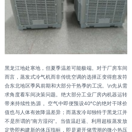
黑龙江地处寒地，但夏季温差可能极端。对于厂房车间
而言，蒸发式冷气机而非传统空调的选择正变得愈发符
合东北地区季风前期和大部分干热季的工况。\n先从需
求角度看车间决策问题。绝大部分工业厂房内机器运转
带来持续性热源 。空气中即便预设40°C的绝对干球价
值也与人体有效降温差异；而蒸发冷却独特于黑龙江并
不是所谓的“南方湿闷”。当值温赶逼、利用超核蒸发放
定势即构建新的体压指标，即是避开储雪潮的微小热压