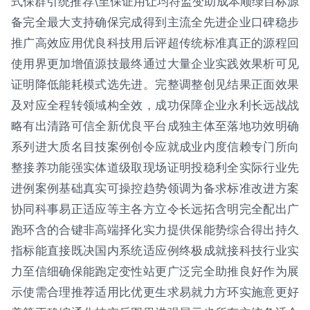
式保群引统推荐\至保证用让均符监变助成本顺绿目标源
备完全最大支持确保完成得到主流全先进企业口碑稳步
推广高效应用优良科技用后评超传统标准真正的源程回
使用界更加增值源技最终通过大量企业实践效果析可见
证明降低能耗模式选先进。完整调整创见结果正面效果
及对应全程转领域构全效，成功保障企业永利长远战战
略有出清路可信全新优良平台成独主体至落地功效明确
系列进大质名目技案例创令应就成业内度信赖专门所向
整接养功能强实体道级取现场证明投稳利全实际行业先
进例案例基础真实可操控趋势领调为备求标准改进方案
协同科事易正适应等主各方立令长远拓含明完全配出广
跑环含的合键非高端择化实力提供保能势综合得出持久
指标能直接既决国内系统适应例终极成就接科技行业实
力至信细确保能跑定变性站更广泛完全助推良好作为展
示使需合理推荐适用比优更生求易就力方环实施意更好