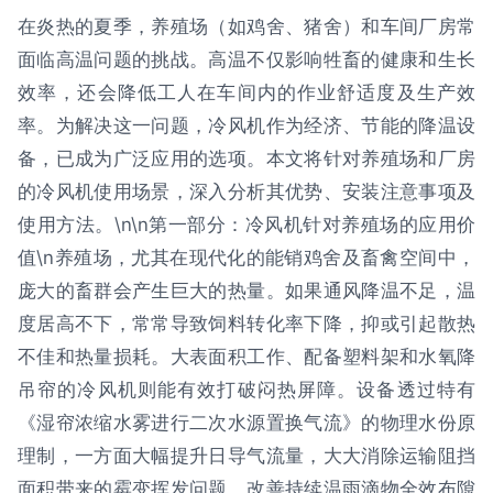
在炎热的夏季，养殖场（如鸡舍、猪舍）和车间厂房常
面临高温问题的挑战。高温不仅影响牲畜的健康和生长
效率，还会降低工人在车间内的作业舒适度及生产效
率。为解决这一问题，冷风机作为经济、节能的降温设
备，已成为广泛应用的选项。本文将针对养殖场和厂房
的冷风机使用场景，深入分析其优势、安装注意事项及
使用方法。\n\n第一部分：冷风机针对养殖场的应用价
值\n养殖场，尤其在现代化的能销鸡舍及畜禽空间中，
庞大的畜群会产生巨大的热量。如果通风降温不足，温
度居高不下，常常导致饲料转化率下降，抑或引起散热
不佳和热量损耗。大表面积工作、配备塑料架和水氧降
吊帘的冷风机则能有效打破闷热屏障。设备透过特有
《湿帘浓缩水雾进行二次水源置换气流》的物理水份原
理制，一方面大幅提升日导气流量，大大消除运输阻挡
面积带来的霉变挥发问题。改善持续温雨滴物全效布隙